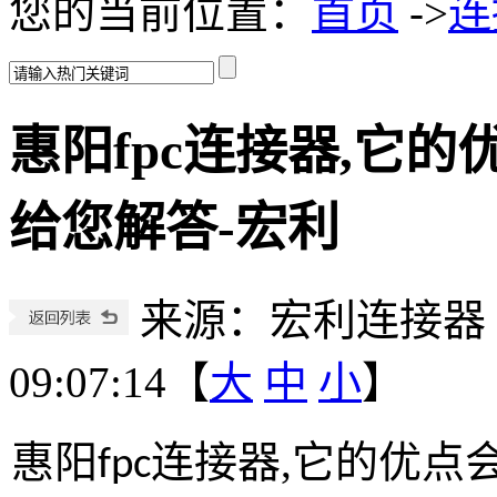
您的当前位置：
首页
->
连
惠阳fpc连接器,它的
给您解答-宏利
来源：宏利连接器
09:07:14【
大
中
小
】
,
它的优点
惠阳
fpc
连接器