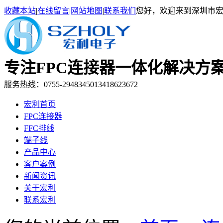
收藏本站
|
在线留言
|
网站地图
|
联系我们
您好，欢迎来到深圳市
专注FPC连接器一体化解决
服务热线：0755-29483450
13418623672
宏利首页
FPC连接器
FFC排线
端子线
产品中心
客户案例
新闻资讯
关于宏利
联系宏利