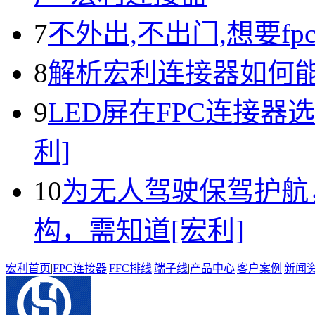
7
不外出,不出门,想要fp
8
解析宏利连接器如何
9
LED屏在FPC连接器
利]
10
为无人驾驶保驾护航
构，需知道[宏利]
宏利首页
|
FPC连接器
|
FFC排线
|
端子线
|
产品中心
|
客户案例
|
新闻